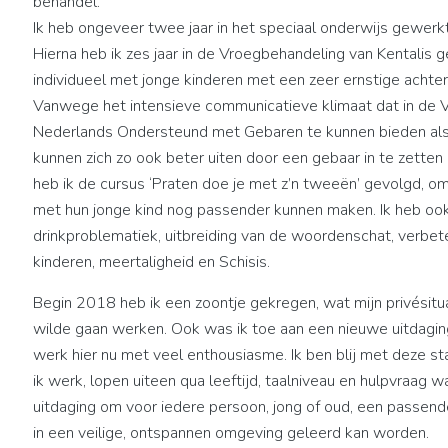
behandel.
Ik heb ongeveer twee jaar in het speciaal onderwijs gewerkt
Hierna heb ik zes jaar in de Vroegbehandeling van Kentalis 
individueel met jonge kinderen met een zeer ernstige achters
Vanwege het intensieve communicatieve klimaat dat in de V
Nederlands Ondersteund met Gebaren te kunnen bieden als 
kunnen zich zo ook beter uiten door een gebaar in te zetten
heb ik de cursus ‘Praten doe je met z’n tweeën’ gevolgd, o
met hun jonge kind nog passender kunnen maken. Ik heb oo
drinkproblematiek, uitbreiding van de woordenschat, verbet
kinderen, meertaligheid en Schisis.
Begin 2018 heb ik een zoontje gekregen, wat mijn privésituat
wilde gaan werken. Ook was ik toe aan een nieuwe uitdaging. I
werk hier nu met veel enthousiasme. Ik ben blij met deze st
ik werk, lopen uiteen qua leeftijd, taalniveau en hulpvraag 
uitdaging om voor iedere persoon, jong of oud, een passend
in een veilige, ontspannen omgeving geleerd kan worden.