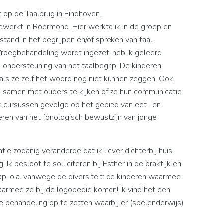
 op de Taalbrug in Eindhoven.
gewerkt in Roermond. Hier werkte ik in de groep en
tand in het begrijpen en/of spreken van taal.
roegbehandeling wordt ingezet, heb ik geleerd
ondersteuning van het taalbegrip. De kinderen
 als ze zelf het woord nog niet kunnen zeggen. Ook
m samen met ouders te kijken of ze hun communicatie
k cursussen gevolgd op het gebied van eet- en
eren van het fonologisch bewustzijn van jonge
ie zodanig veranderde dat ik liever dichterbij huis
k besloot te solliciteren bij Esther in de praktijk en
ap, o.a. vanwege de diversiteit: de kinderen waarmee
waarmee ze bij de logopedie komen! Ik vind het een
e behandeling op te zetten waarbij er (spelenderwijs)